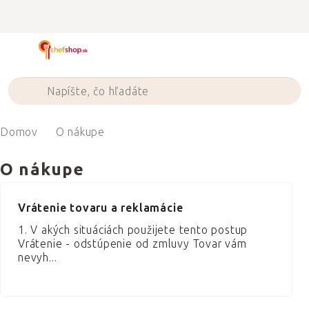
Prejsť
na
obsah
Domov
O nákupe
O nákupe
VÝPIS
ČLÁNKOV
Vrátenie tovaru a reklamácie
1. V akých situáciách použijete tento postup
Vrátenie - odstúpenie od zmluvy Tovar vám
nevyh...