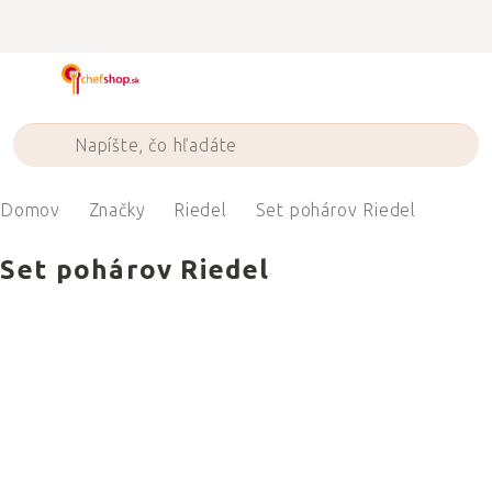
Prejsť
na
obsah
Domov
Značky
Riedel
Set pohárov Riedel
Set pohárov Riedel