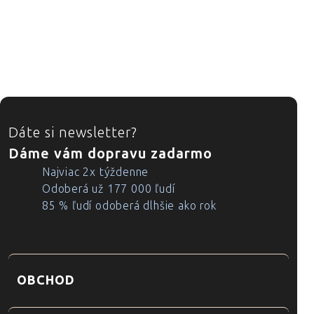
ZÁPÄTIE
Dáte si newsletter?
Dáme vám dopravu zadarmo
Najviac 2x týždenne
Odoberá už 177 000 ľudí
85 % ľudí odoberá dlhšie ako rok
OBCHOD