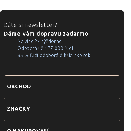
ZÁPÄTIE
Dáte si newsletter?
Dáme vám dopravu zadarmo
Najviac 2x týždenne
Odoberá už 177 000 ľudí
85 % ľudí odoberá dlhšie ako rok
OBCHOD
ZNAČKY