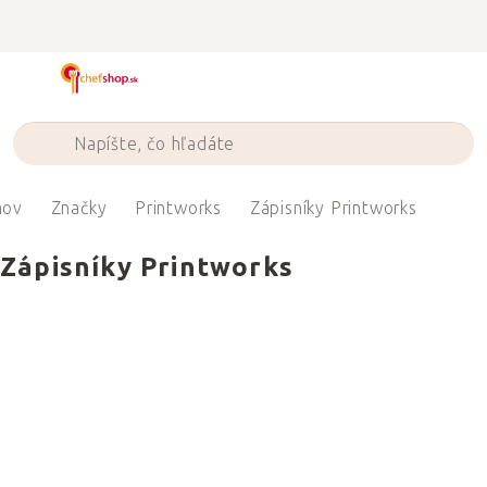
Prejsť
na
obsah
ov
Značky
Printworks
Zápisníky Printworks
Zápisníky Printworks