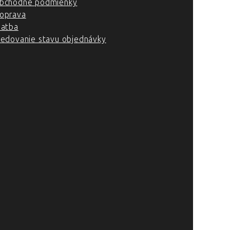
bchodné podmienky
oprava
latba
ledovanie stavu objednávky