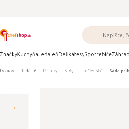
Prejsť
na
obsah
Značky
Kuchyňa
Jedáleň
Delikatesy
Spotrebiče
Záhra
Domov
Jedáleň
Príbory
Sady
Jedálenské
Sada príb