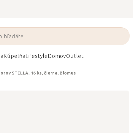
da
Kúpeľňa
Lifestyle
Domov
Outlet
orov STELLA, 16 ks, čierna, Blomus