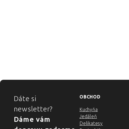
ZÁPÄTIE
OBCHOD
Dáte si
newsletter?
Kuchyňa
Jedáleň
Dáme vám
Delikatesy