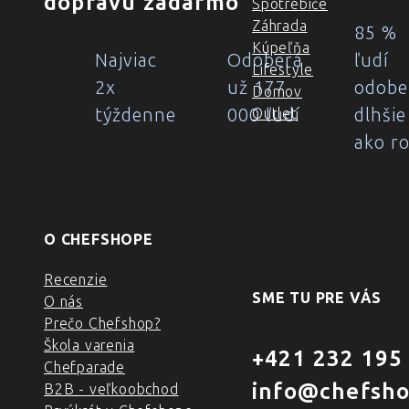
dopravu zadarmo
Spotrebiče
Záhrada
85 %
Kúpeľňa
Najviac
Odoberá
ľudí
Lifestyle
2x
už 177
odobe
Domov
týždenne
000 ľudí
dlhšie
Outlet
ako r
O CHEFSHOPE
Recenzie
SME TU PRE VÁS
O nás
Prečo Chefshop?
Škola varenia
+421 232 195
Chefparade
info@chefsho
B2B - veľkoobchod