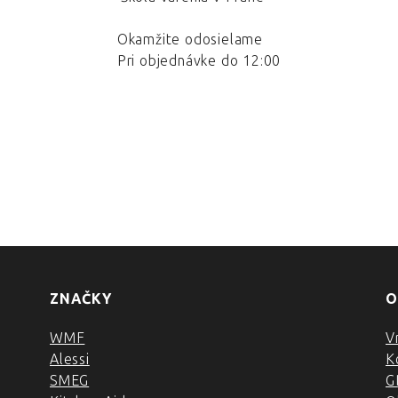
Okamžite odosielame
Pri objednávke do 12:00
ZNAČKY
O
WMF
V
Alessi
K
SMEG
G