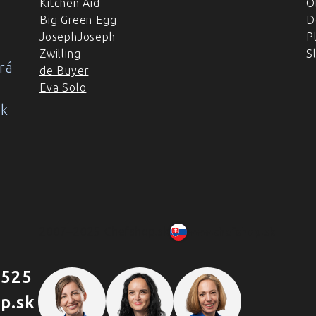
Kitchen Aid
O
Big Green Egg
D
JosephJoseph
P
Zwilling
S
rá
de Buyer
Eva Solo
ok
2007–2025 Chefshop.sk
www.chefshop.sk
 525
p.sk