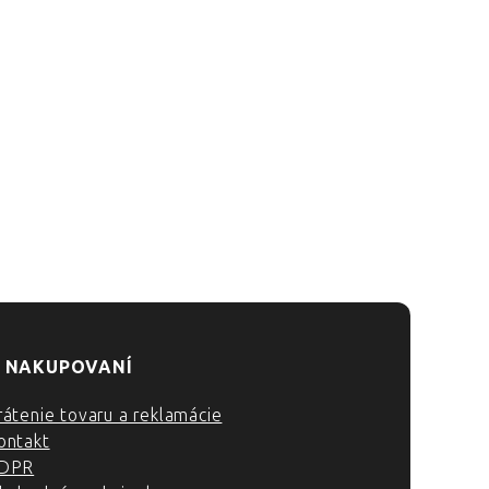
 NAKUPOVANÍ
rátenie tovaru a reklamácie
ontakt
DPR