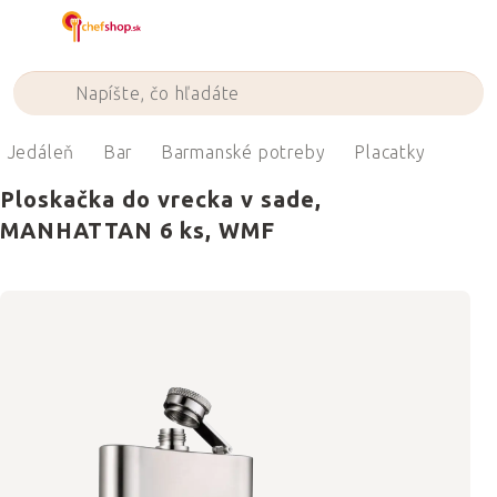
Prejsť
na
obsah
Jedáleň
Bar
Barmanské potreby
Placatky
Ploskačka do vrecka v sade,
MANHATTAN 6 ks, WMF