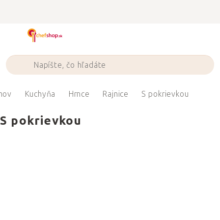
Prejsť
na
obsah
mov
Kuchyňa
Hrnce
Rajnice
S pokrievkou
S pokrievkou