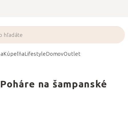
da
Kúpeľňa
Lifestyle
Domov
Outlet
Poháre na šampanské