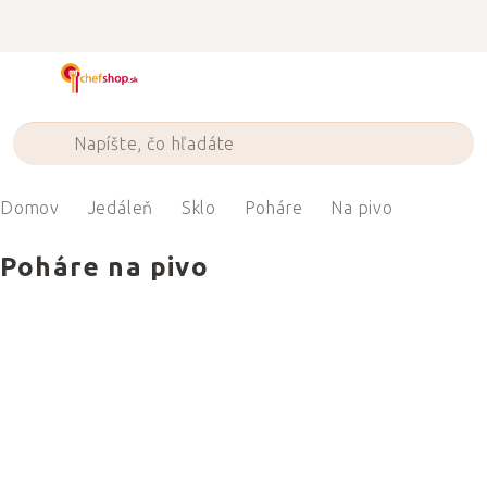
Prejsť
na
obsah
Domov
Jedáleň
Sklo
Poháre
Na pivo
Poháre na pivo