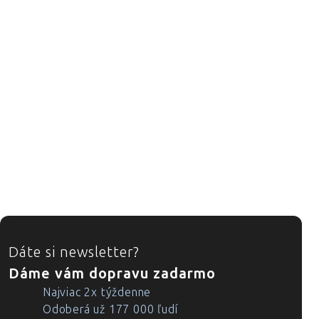
ZÁPÄTIE
Dáte si newsletter?
Dáme vám dopravu zadarmo
Najviac 2x týždenne
Odoberá už 177 000 ľudí