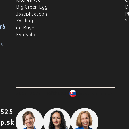
Kitchen Aid
O
Big Green Egg
D
JosephJoseph
P
Zwilling
S
rá
de Buyer
Eva Solo
ok
2007–2025 Chefshop.sk
www.chefshop.sk
 525
p.sk