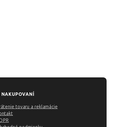
 NAKUPOVANÍ
rátenie tovaru a reklamácie
ontakt
DPR