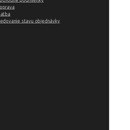
bchodné podmienky
oprava
latba
ledovanie stavu objednávky