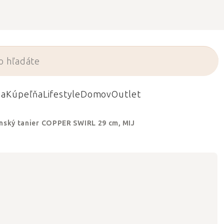
da
Kúpeľňa
Lifestyle
Domov
Outlet
nský tanier COPPER SWIRL 29 cm, MIJ