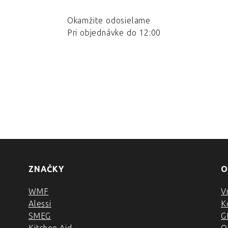
Okamžite odosielame
Pri objednávke do 12:00
ZNAČKY
O
WMF
V
Alessi
K
SMEG
G