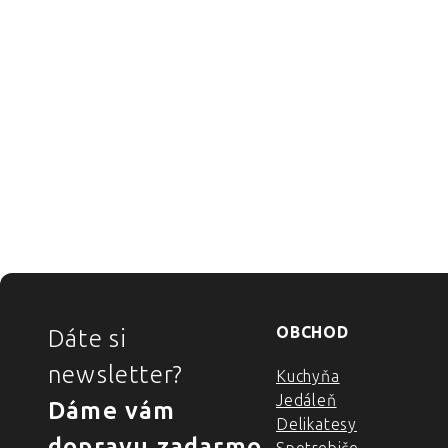
ZÁPÄTIE
OBCHOD
Dáte si
newsletter?
Kuchyňa
Jedáleň
Dáme vám
Delikatesy
dopravu zadarmo