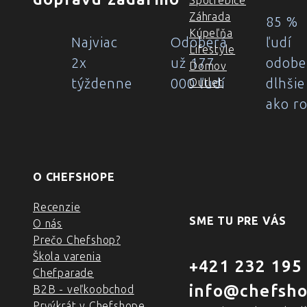
Spotrebiče
Záhrada
85 %
Kúpeľňa
Najviac
Odoberá
ľudí
Lifestyle
2x
už 177
odobe
Domov
týždenne
000 ľudí
dlhšie
Outlet
ako r
O CHEFSHOPE
Recenzie
SME TU PRE VÁS
O nás
Prečo Chefshop?
Škola varenia
+421 232 195
Chefparade
info@chefsho
B2B - veľkoobchod
Prvýkrát v Chefshope