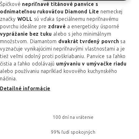
Špičkové
nepriľnavé titánové panvice s
odnímateľnou rukoväťou Diamond Lite
nemeckej
značky
WOLL
sú vďaka špeciálnemu nepriľnavému
povrchu ideálne pre
zdravé
a energeticky úsporné
vyprážanie bez tuku
alebo s jeho minimálnym
množstvom. Diamantom
dvakrát tvrdený povrch
sa
vyznačuje vynikajúcimi nepriľnavými vlastnosťami a je
tiež veľmi odolný proti poškriabaniu. Panvice sa ľahko
čistia a ľahko odolávajú
umývaniu v umývačke riadu
alebo používaniu napríklad kovového kuchynského
náčinia.
Detailné informácie
100 dní na vrátenie
99% ľudí spokojných