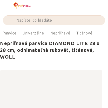
Prejsť
na
obsah
Panvice
Univerzálne
Nepriľnavé
Titánové
Nepriľnavá panvica DIAMOND LITE 28 x
28 cm, odnímateľná rukoväť, titánová,
WOLL