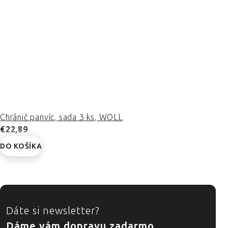
Chránič panvíc, sada 3 ks, WOLL
€22,89
DO KOŠÍKA
ZÁPÄTIE
Dáte si newsletter?
Dáme vám dopravu zadarmo