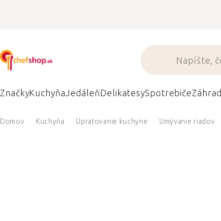
Prejsť
na
obsah
Značky
Kuchyňa
Jedáleň
Delikatesy
Spotrebiče
Záhra
Domov
Kuchyňa
Upratovanie kuchyne
Umývanie riadov