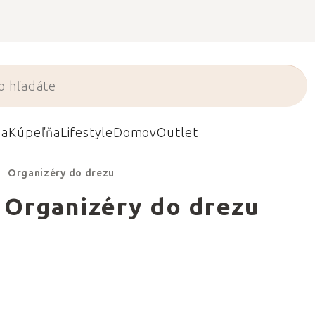
da
Kúpeľňa
Lifestyle
Domov
Outlet
Organizéry do drezu
Organizéry do drezu