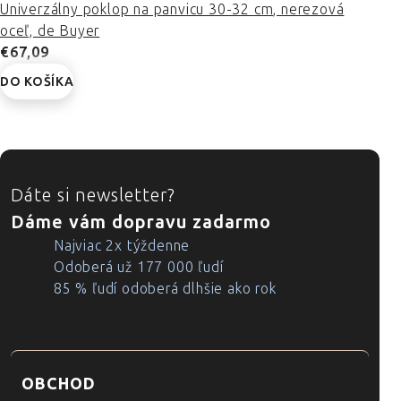
Univerzálny poklop na panvicu 30-32 cm, nerezová
oceľ, de Buyer
€67,09
DO KOŠÍKA
ZÁPÄTIE
Dáte si newsletter?
Dáme vám dopravu zadarmo
Najviac 2x týždenne
Odoberá už 177 000 ľudí
85 % ľudí odoberá dlhšie ako rok
OBCHOD