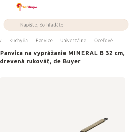
Prejsť
na
obsah
v
Kuchyňa
Panvice
Univerzálne
Oceľové
Panvica na vyprážanie MINERAL B 32 cm,
drevená rukoväť, de Buyer