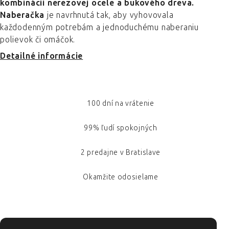
kombinácii nerezovej ocele a bukového dreva.
Naberačka
je navrhnutá tak, aby vyhovovala
každodenným potrebám a jednoduchému naberaniu
polievok či omáčok.
Detailné informácie
100 dní na vrátenie
99% ľudí spokojných
2 predajne v Bratislave
Okamžite odosielame
ZÁPÄTIE