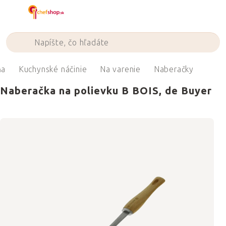
Prejsť
na
obsah
ňa
Kuchynské náčinie
Na varenie
Naberačky
Naberačka na polievku B BOIS, de Buyer