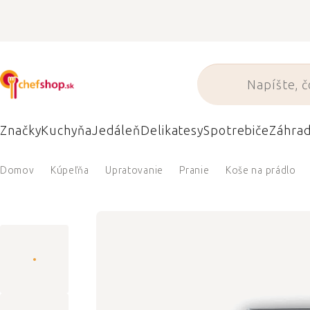
Prejsť
na
obsah
Značky
Kuchyňa
Jedáleň
Delikatesy
Spotrebiče
Záhra
Domov
Kúpeľňa
Upratovanie
Pranie
Koše na prádlo