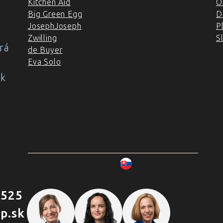
Kitchen Aid
O
Big Green Egg
D
JosephJoseph
P
Zwilling
S
rá
de Buyer
Eva Solo
ok
2007–2025 Chefshop.sk
www.chefshop.sk
 525
p.sk