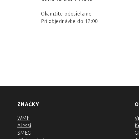
Okamžite odosielame
Pri objednávke do 12:00
ZNAČKY
O
WMF
V
Alessi
K
SMEG
G