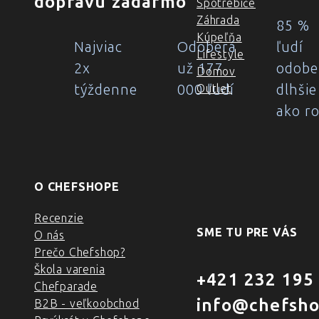
dopravu zadarmo
Spotrebiče
Záhrada
85 %
Kúpeľňa
Najviac
Odoberá
ľudí
Lifestyle
2x
už 177
odobe
Domov
týždenne
000 ľudí
dlhšie
Outlet
ako r
O CHEFSHOPE
Recenzie
SME TU PRE VÁS
O nás
Prečo Chefshop?
Škola varenia
+421 232 195
Chefparade
info@chefsho
B2B - veľkoobchod