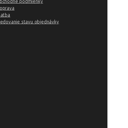
bchodné podmienky
oprava
latba
ledovanie stavu objednávky