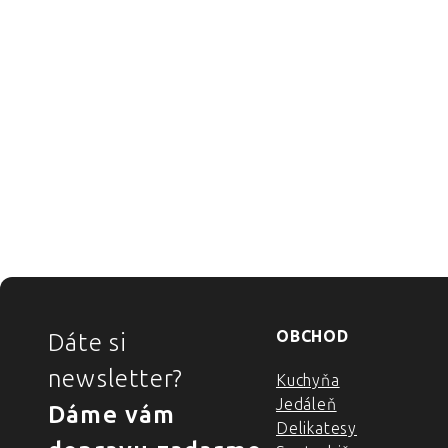
ZÁPÄTIE
OBCHOD
Dáte si
newsletter?
Kuchyňa
Jedáleň
Dáme vám
Delikatesy