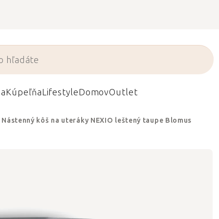
da
Kúpeľňa
Lifestyle
Domov
Outlet
Nástenný kôš na uteráky NEXIO leštený taupe Blomus