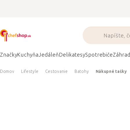
Prejsť
na
obsah
Značky
Kuchyňa
Jedáleň
Delikatesy
Spotrebiče
Záhra
Domov
Lifestyle
Cestovanie
Batohy
Nákupné tašky