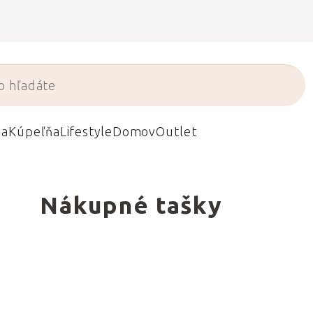
da
Kúpeľňa
Lifestyle
Domov
Outlet
Nákupné tašky