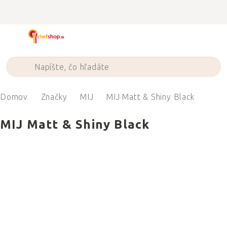
Prejsť
na
obsah
Domov
Značky
MIJ
MIJ Matt & Shiny Black
MIJ Matt & Shiny Black