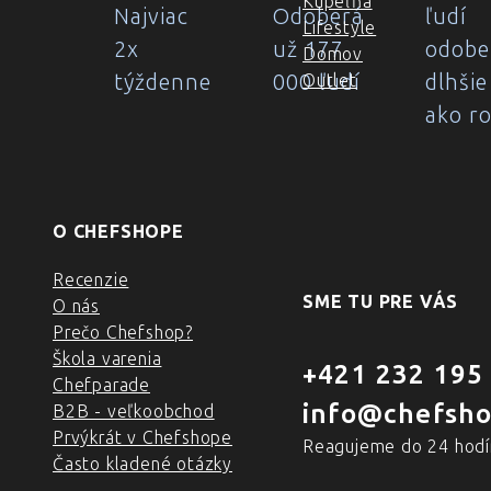
Kúpeľňa
Najviac
Odoberá
ľudí
Lifestyle
2x
už 177
odobe
Domov
týždenne
000 ľudí
dlhšie
Outlet
ako r
O CHEFSHOPE
Recenzie
SME TU PRE VÁS
O nás
Prečo Chefshop?
Škola varenia
+421 232 195
Chefparade
info@chefsho
B2B - veľkoobchod
Prvýkrát v Chefshope
Reagujeme do 24 hodí
Často kladené otázky