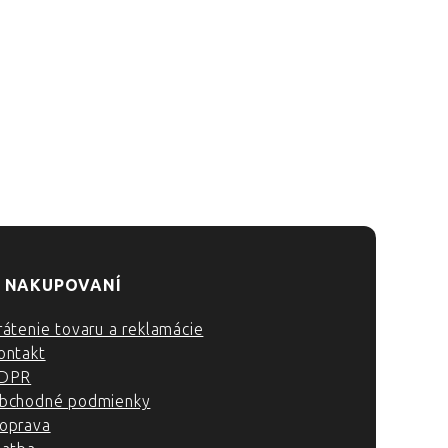
 NAKUPOVANÍ
rátenie tovaru a reklamácie
ontakt
DPR
bchodné podmienky
oprava