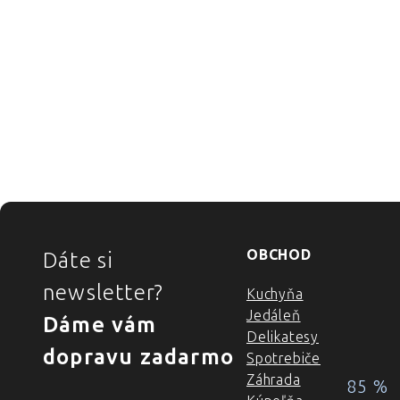
ZÁPÄTIE
OBCHOD
Dáte si
newsletter?
Kuchyňa
Jedáleň
Dáme vám
Delikatesy
dopravu zadarmo
Spotrebiče
Záhrada
85 %