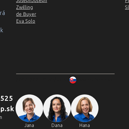
JosephJoseph
P
Zwilling
S
rá
de Buyer
Eva Solo
ok
2007–2025 Chefshop.sk
www.chefshop.sk
 525
p.sk
n
Jana
Dana
Hana