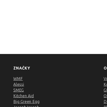
ZNAČKY
O
WMF
V
Alessi
K
SMEG
G
Kitchen Aid
O
Big Green Egg
D