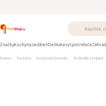
Prejsť
na
obsah
Značky
Kuchyňa
Jedáleň
Delikatesy
Spotrebiče
Záhra
Domov
Kuchyňa
Kuchynské potreby
Strúhadlá a krájače