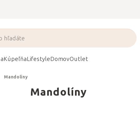
da
Kúpeľňa
Lifestyle
Domov
Outlet
Mandolíny
Mandolíny