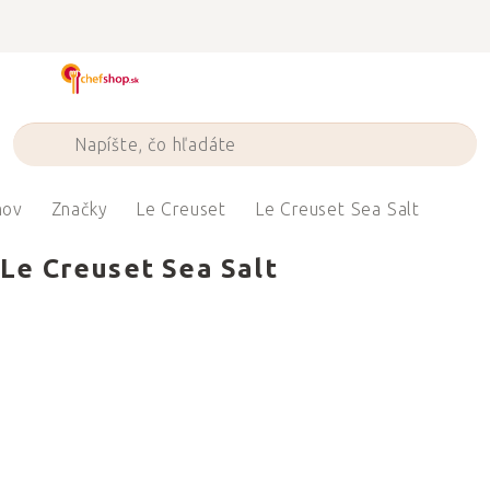
Prejsť
na
obsah
ov
Značky
Le Creuset
Le Creuset Sea Salt
Le Creuset Sea Salt