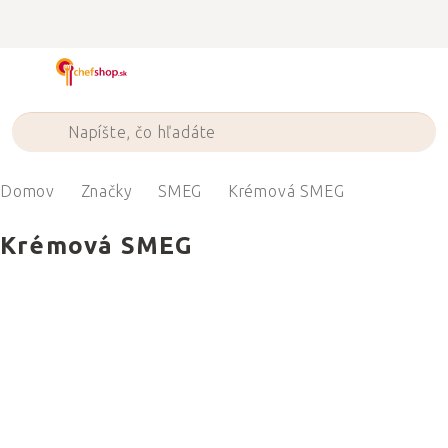
Prejsť
na
obsah
Domov
Značky
SMEG
Krémová SMEG
Krémová SMEG