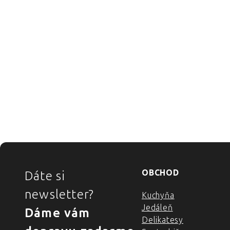
ZÁPÄTIE
OBCHOD
Dáte si
newsletter?
Kuchyňa
Jedáleň
Dáme vám
Delikatesy