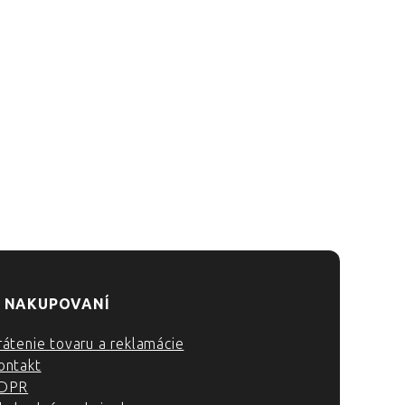
 NAKUPOVANÍ
rátenie tovaru a reklamácie
ontakt
DPR