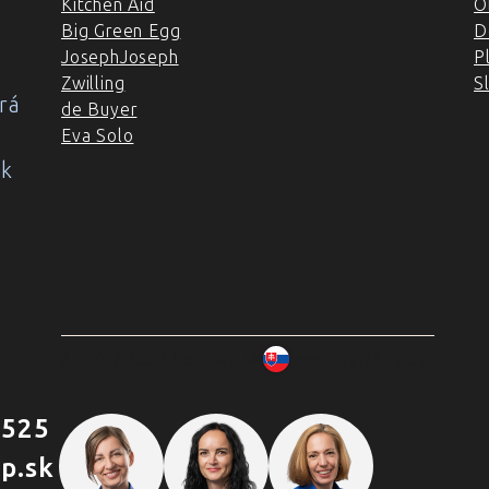
Kitchen Aid
O
Big Green Egg
D
JosephJoseph
P
Zwilling
S
rá
de Buyer
Eva Solo
ok
2007–2025 Chefshop.sk
www.chefshop.sk
 525
p.sk