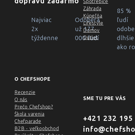
dopravu zadarmo
Spotrebiče
Záhrada
85 %
Kúpeľňa
Najviac
Odoberá
ľudí
Lifestyle
2x
už 177
odobe
Domov
týždenne
000 ľudí
dlhšie
Outlet
ako r
O CHEFSHOPE
Recenzie
SME TU PRE VÁS
O nás
Prečo Chefshop?
Škola varenia
+421 232 195
Chefparade
info@chefsho
B2B - veľkoobchod