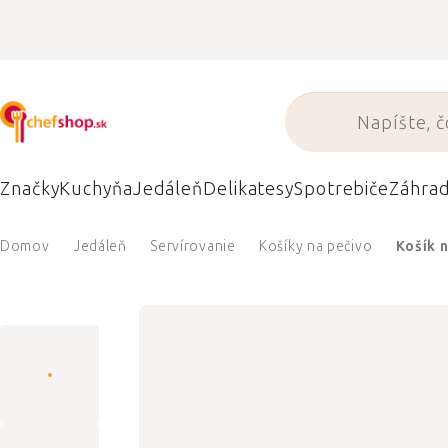
Prejsť
na
obsah
Značky
Kuchyňa
Jedáleň
Delikatesy
Spotrebiče
Záhra
Domov
Jedáleň
Servírovanie
Košíky na pečivo
Košík 