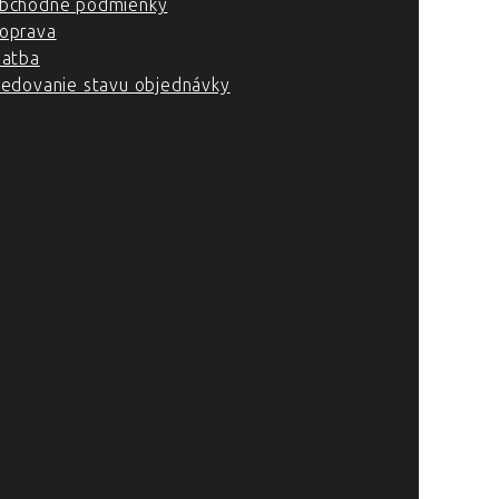
bchodné podmienky
oprava
latba
ledovanie stavu objednávky