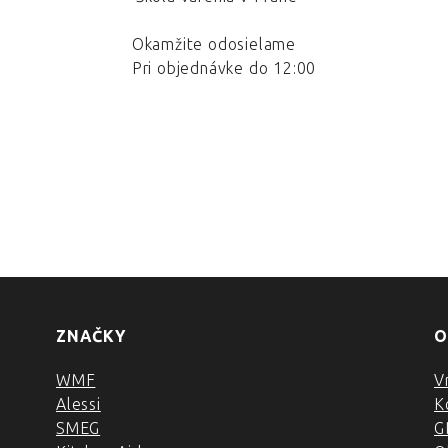
Okamžite odosielame
Pri objednávke do 12:00
ZNAČKY
O
WMF
V
Alessi
K
SMEG
G