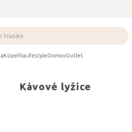
da
Kúpeľňa
Lifestyle
Domov
Outlet
Kávové lyžice