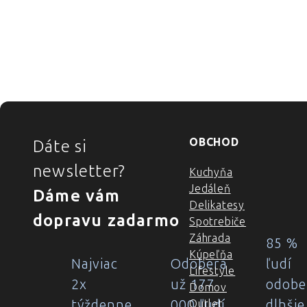
ZÁPÄTIE
OBCHOD
Dáte si
newsletter?
Kuchyňa
Jedáleň
Dáme vám
Delikatesy
dopravu zadarmo
Spotrebiče
Záhrada
85 %
Kúpeľňa
Najviac
Odoberá
ľudí
Lifestyle
2x
už 177
odobe
Domov
týždenne
000 ľudí
dlhšie
Outlet