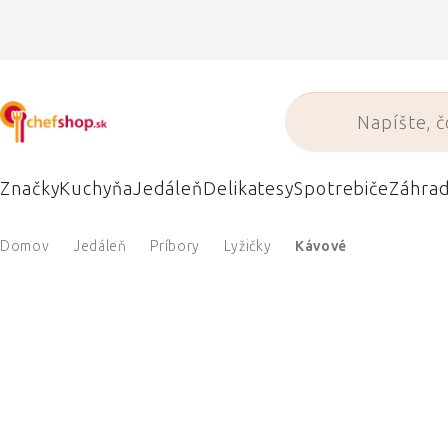
Prejsť
na
obsah
Značky
Kuchyňa
Jedáleň
Delikatesy
Spotrebiče
Záhra
Domov
Jedáleň
Príbory
Lyžičky
Kávové