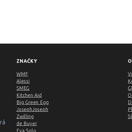
ZNAČKY
O
WMF
V
Alessi
K
SMEG
G
Kitchen Aid
O
Big Green Egg
D
JosephJoseph
P
Zwilling
S
rá
de Buyer
Eva Solo