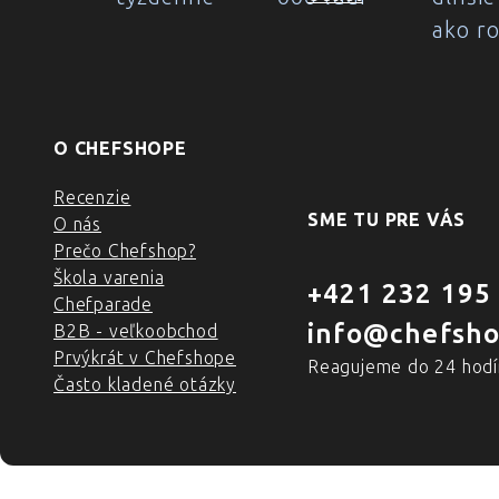
ako r
O CHEFSHOPE
Recenzie
SME TU PRE VÁS
O nás
Prečo Chefshop?
Škola varenia
+421 232 195
Chefparade
info@chefsho
B2B - veľkoobchod
Prvýkrát v Chefshope
Reagujeme do 24 hodí
Často kladené otázky