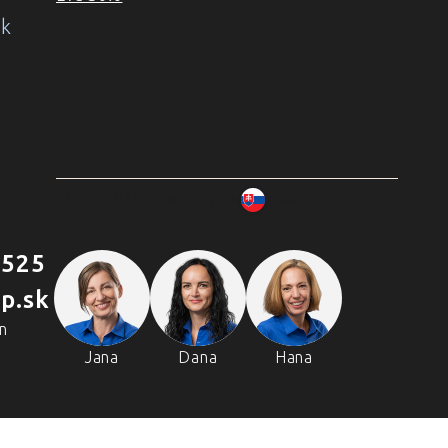
ok
2007–2025 Chefshop.sk
www.chefshop.sk
 525
p.sk
n
Jana
Dana
Hana