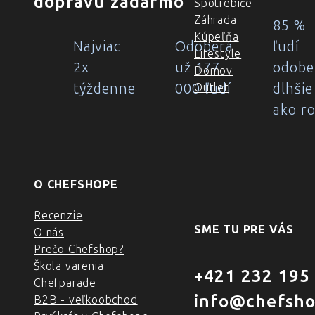
dopravu zadarmo
Spotrebiče
Záhrada
85 %
Kúpeľňa
Najviac
Odoberá
ľudí
Lifestyle
2x
už 177
odobe
Domov
týždenne
000 ľudí
dlhšie
Outlet
ako r
O CHEFSHOPE
Recenzie
SME TU PRE VÁS
O nás
Prečo Chefshop?
Škola varenia
+421 232 195
Chefparade
info@chefsho
B2B - veľkoobchod