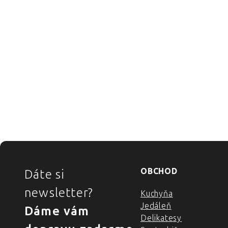
ZÁPÄTIE
OBCHOD
Dáte si
newsletter?
Kuchyňa
Jedáleň
Dáme vám
Delikatesy