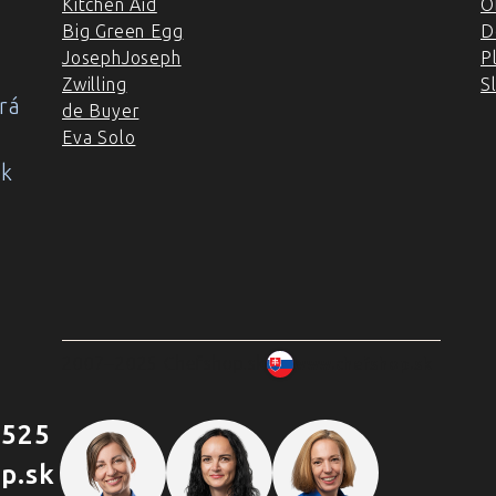
Kitchen Aid
O
Big Green Egg
D
JosephJoseph
P
Zwilling
S
rá
de Buyer
Eva Solo
ok
2007–2025 Chefshop.sk
www.chefshop.sk
 525
p.sk