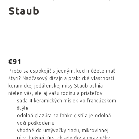
Staub
€91
Prečo sa uspokojiť s jedným, keď môžete mať
štyri? Nadčasový dizajn a praktické vlastnosti
keramickej jedálenskej misy Staub oslnia
nielen vás, ale aj vašu rodinu a priateľov.
sada 4 keramických misiek vo francúzskom
štýle
odolná glazúra sa ľahko čistí a je odolná
voči poškodeniu
vhodné do umývačky riadu, mikrovlnnej
rúry, bežnej rúry, chladničky a mrazničky