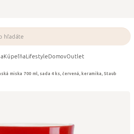
da
Kúpeľňa
Lifestyle
Domov
Outlet
ská miska 700 ml, sada 4 ks, červená, keramika, Staub