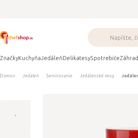
Prejsť
na
obsah
Značky
Kuchyňa
Jedáleň
Delikatesy
Spotrebiče
Záhra
Domov
Jedáleň
Servírovanie
Jedálenské misy
Jedálen