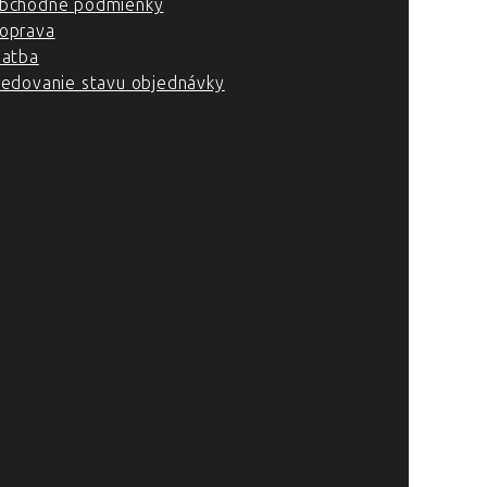
bchodné podmienky
oprava
latba
ledovanie stavu objednávky