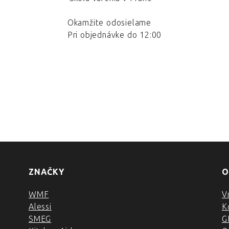
Okamžite odosielame
Pri objednávke do 12:00
ZNAČKY
O
WMF
V
Alessi
K
SMEG
G