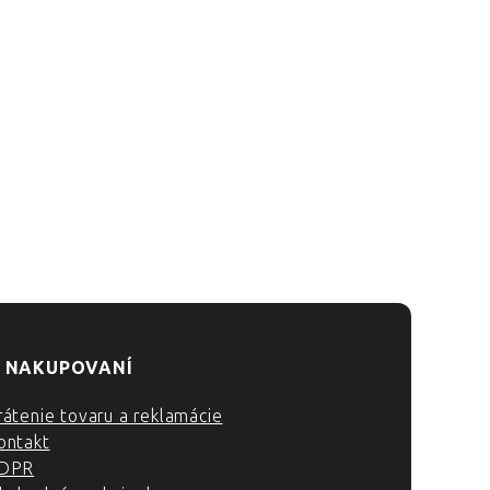
 NAKUPOVANÍ
rátenie tovaru a reklamácie
ontakt
DPR