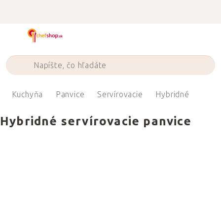
Prejsť
na
obsah
Kuchyňa
Panvice
Servírovacie
Hybridné
Hybridné servírovacie panvice