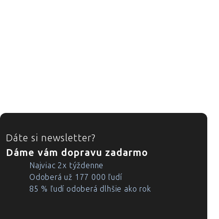
ZÁPÄTIE
Dáte si newsletter?
Dáme vám dopravu zadarmo
Najviac 2x týždenne
Odoberá už 177 000 ľudí
85 % ľudí odoberá dlhšie ako rok