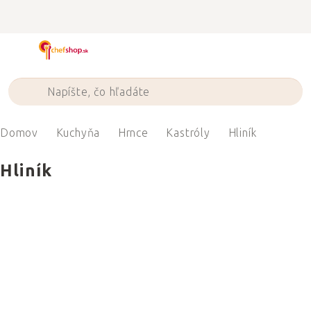
Prejsť
na
obsah
Domov
Kuchyňa
Hrnce
Kastróly
Hliník
Hliník