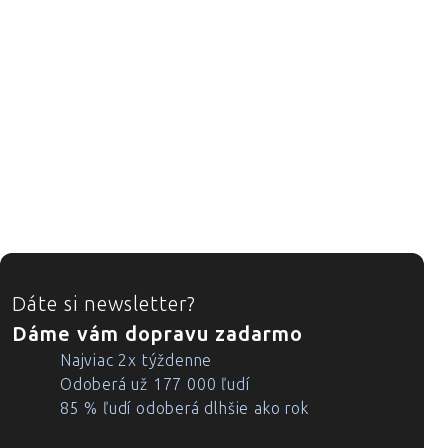
ZÁPÄTIE
Dáte si newsletter?
Dáme vám dopravu zadarmo
Najviac 2x týždenne
Odoberá už 177 000 ľudí
85 % ľudí odoberá dlhšie ako rok