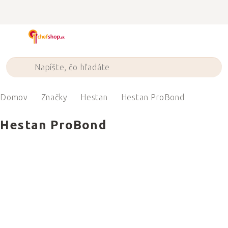
Prejsť
na
obsah
Domov
Značky
Hestan
Hestan ProBond
Hestan ProBond