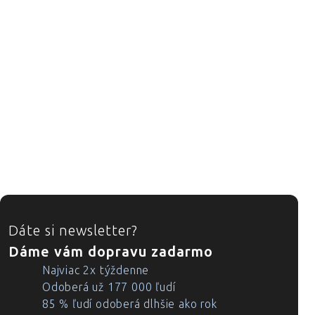
ZÁPÄTIE
Dáte si newsletter?
Dáme vám dopravu zadarmo
Najviac 2x týždenne
Odoberá už 177 000 ľudí
85 % ľudí odoberá dlhšie ako rok