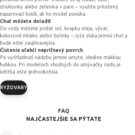
strukoviny alebo zelenina v pare – využite priložený
naparovací košík, ak ho model ponúka.
Chuť môžete doladiť
Do vody môžete pridať soľ, kvapku oleja, vývar,
kokosové mlieko alebo bylinky – ryža získa jemnú chuť a
bude ešte zaujímavejšia.
Čistenie uľahčí nepriľnavý povrch
Po vychladnutí nádobu jemne umyte, ideálne mäkkou
hubkou. Pri modeloch vhodných do umývačky riadu je
údržba ešte jednoduchšia.
RYŽOVARY
FAQ
NAJČASTEJŠIE SA PÝTATE