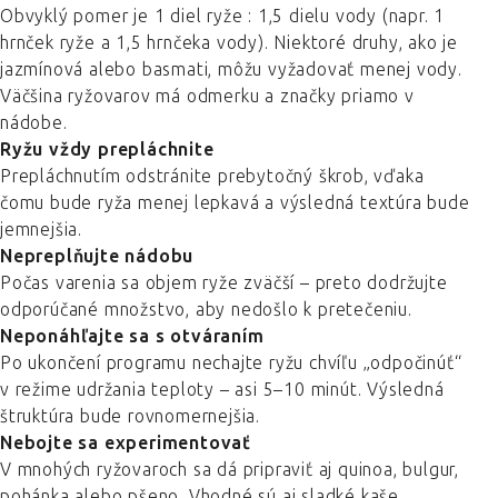
Obvyklý pomer je 1 diel ryže : 1,5 dielu vody (napr. 1
hrnček ryže a 1,5 hrnčeka vody). Niektoré druhy, ako je
jazmínová alebo basmati, môžu vyžadovať menej vody.
Väčšina ryžovarov má odmerku a značky priamo v
nádobe.
Ryžu vždy prepláchnite
Prepláchnutím odstránite prebytočný škrob, vďaka
čomu bude ryža menej lepkavá a výsledná textúra bude
jemnejšia.
Nepreplňujte nádobu
Počas varenia sa objem ryže zväčší – preto dodržujte
odporúčané množstvo, aby nedošlo k pretečeniu.
Neponáhľajte sa s otváraním
Po ukončení programu nechajte ryžu chvíľu „odpočinúť“
v režime udržania teploty – asi 5–10 minút. Výsledná
štruktúra bude rovnomernejšia.
Nebojte sa experimentovať
V mnohých ryžovaroch sa dá pripraviť aj quinoa, bulgur,
pohánka alebo pšeno. Vhodné sú aj sladké kaše,