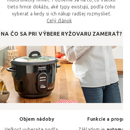
tieto hrnce dokážu, aké typy existujú, podľa čoho
vyberať a kedy si ich nákup radšej rozmyslieť.
Celý článok
NA ČO SA PRI VÝBERE RYŽOVARU ZAMERAŤ?
Objem nádoby
Funkcie a progra
Veľkosť vyberajte podľa
Základom je
automati