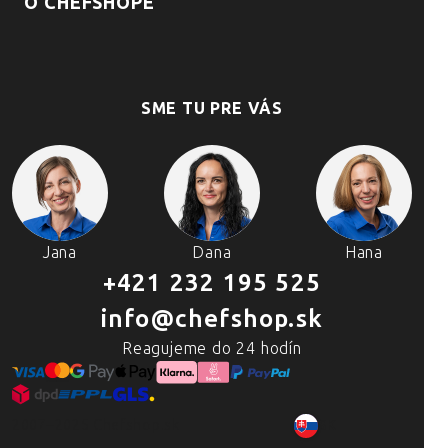
O CHEFSHOPE
SME TU PRE VÁS
Jana
Dana
Hana
+421 232 195 525
info@chefshop.sk
Reagujeme do 24 hodín
2007–2025 Chefshop.sk
SK