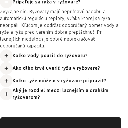
Pripaľuje sa ryža v ryžovare?
Zvyčajne nie. Ryžovary majú nepriľnavú nádobu a
automatickú reguláciu teploty, vďaka ktorej sa ryža
nepripáli. Kľúčom je dodržať odporúčaný pomer vody a
ryže a ryžu pred varením dobre prepláchnuť. Pri
lacnejších modeloch je dobré neprekračovať
odporúčanú kapacitu.
Koľko vody použiť do ryžovaru?
Ako dlho trvá uvariť ryžu v ryžovare?
Koľko ryže môžem v ryžovare pripraviť?
Aký je rozdiel medzi lacnejším a drahším
ryžovarom?
ZÁPÄTIE