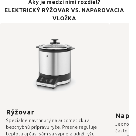
Aký je medzi nimi rozdiel?
ELEKTRICKÝ RÝŽOVAR VS. NAPAROVACIA
VLOŽKA
Rýžovar
Napar
Špeciálne navrhnutý na automatickú a
Jednoduc
bezchybnú prípravu ryže. Presne reguluje
často ak
teplotu aj čas, sám sa vypne a udrží ryžu