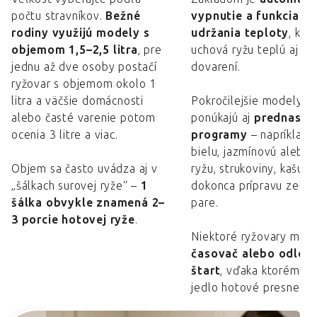
počtu stravníkov.
Bežné
vypnutie a funkcia
rodiny využijú modely s
udržania teploty
, kto
objemom 1,5–2,5 litra
, pre
uchová ryžu teplú aj po
jednu až dve osoby postačí
dovarení.
ryžovar s objemom okolo 1
litra a väčšie domácnosti
Pokročilejšie modely
alebo časté varenie potom
ponúkajú aj
prednasta
ocenia 3 litre a viac.
programy
– napríklad 
bielu, jazmínovú alebo
Objem sa často uvádza aj v
ryžu, strukoviny, kašu, 
„šálkach surovej ryže“ –
1
dokonca prípravu zelen
šálka obvykle znamená 2–
pare.
3 porcie hotovej ryže
.
Niektoré ryžovary majú
časovač alebo odlož
štart
, vďaka ktorému 
jedlo hotové presne na