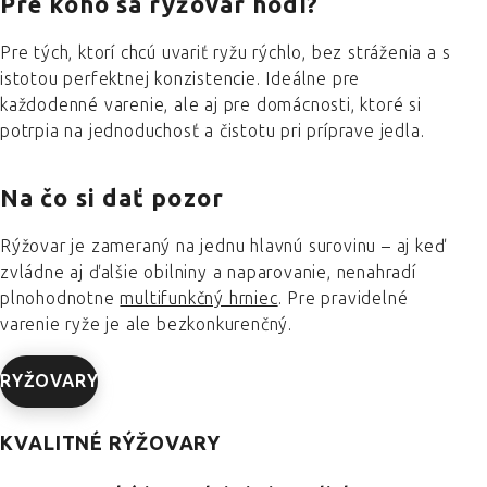
Pre koho sa rýžovar hodí?
Pre tých, ktorí chcú uvariť ryžu rýchlo, bez stráženia a s
istotou perfektnej konzistencie. Ideálne pre
každodenné varenie, ale aj pre domácnosti, ktoré si
potrpia na jednoduchosť a čistotu pri príprave jedla.
Na čo si dať pozor
Rýžovar je zameraný na jednu hlavnú surovinu – aj keď
zvládne aj ďalšie obilniny a naparovanie, nenahradí
plnohodnotne
multifunkčný hrniec
. Pre pravidelné
varenie ryže je ale bezkonkurenčný.
RYŽOVARY
KVALITNÉ RÝŽOVARY