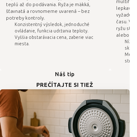
multifun
teplú až do podávania. Ryža je mäkká,
lepkavá, 
šťavnatá a rovnomerne uvarená – bez
vyžaduje
potreby kontroly.
času. Výs
Konzistentný výsledok, jednoduché
ryžu strá
ovládanie, funkcia udržania teploty.
alebo ma
Vyššia obstarávacia cena, zaberie viac
Nízka
miesta.
sklad
Menej
stráže
Náš tip
PREČÍTAJTE SI TIEŽ