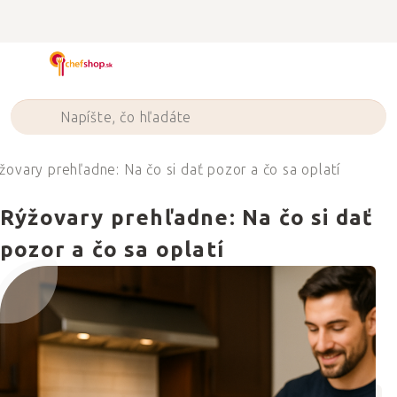
Prejsť
na
obsah
žovary prehľadne: Na čo si dať pozor a čo sa oplatí
Rýžovary prehľadne: Na čo si dať
pozor a čo sa oplatí