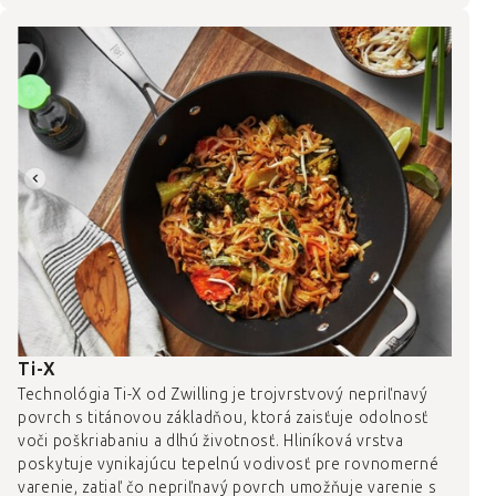
Ti-X
Technológia Ti-X od Zwilling je trojvrstvový nepriľnavý
povrch s titánovou základňou, ktorá zaisťuje odolnosť
voči poškriabaniu a dlhú životnosť. Hliníková vrstva
poskytuje vynikajúcu tepelnú vodivosť pre rovnomerné
varenie, zatiaľ čo nepriľnavý povrch umožňuje varenie s