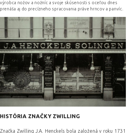
výrobca nožov a nožníc a svoje skúsenosti s oceľou dnes
prenáša aj do precízneho spracovania práve hrncov a panvíc.
HISTÓRIA ZNAČKY ZWILLING
Značka Zwilling J.A. Henckels bola založená v roku 1731