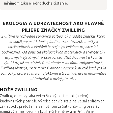
minimom tuku a jednoduché čistenie.
EKOLÓGIA A UDRŽATEĽNOSŤ AKO HLAVNÉ
PILIERE ZNAČKY ZWILLING
Zwilling je rozhodne správnou voľbou, ak hľadáte značku, ktorá
sa snaží prispieť k lepšej budúcnosti. Záväzok značky k
udržateľnosti a ekológii je zrejmý v každom aspekte ich
podnikania. Od použitia ekologických materiálov a energeticky
úsporných výrobných procesov, cez dlhú životnosť a kvalitu
výrobkov, až po udržateľné balenie a sociálnu zodpovednosť,
Zwilling ukazuje, že je možné vyrábať
vysoce kvalitné kuchynské
pomôcky
, ktoré sú nielen efektívne a trvanlivé, ale aj maximálne
ohľaduplné k našej planéte.
NOŽE ZWILLING
Zwilling dnes vyrába veľmi široký sortiment (nielen)
kuchynských potrieb. Výroba panvíc stála na veľmi solídnych
základoch, pretože na samotnom začiatku Zwilling preslávil
najmä výrobou vysoko kvalitných nožov a nožníc, čo je