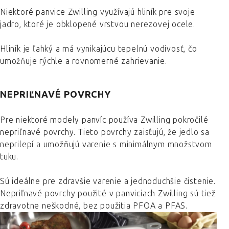
Niektoré panvice Zwilling využívajú hliník pre svoje
jadro, ktoré je obklopené vrstvou nerezovej ocele.
Hliník je ľahký a má vynikajúcu tepelnú vodivosť, čo
umožňuje rýchle a rovnomerné zahrievanie.
NEPRIĽNAVÉ POVRCHY
Pre niektoré modely panvíc používa Zwilling pokročilé
nepriľnavé povrchy. Tieto povrchy zaisťujú, že jedlo sa
neprilepí a umožňujú varenie s minimálnym množstvom
tuku.
Sú ideálne pre zdravšie varenie a jednoduchšie čistenie.
Nepriľnavé povrchy použité v panviciach Zwilling sú tiež
zdravotne neškodné, bez použitia PFOA a PFAS.