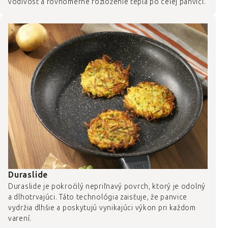
vodivosť a rovnomerné rozloženie tepla po celej panvici.
Duraslide
Duraslide je pokročilý nepriľnavý povrch, ktorý je odolný
a dlhotrvajúci. Táto technológia zaisťuje, že panvice
vydržia dlhšie a poskytujú vynikajúci výkon pri každom
varení.