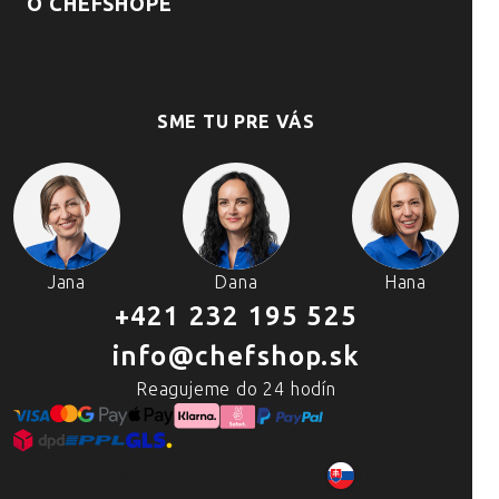
O CHEFSHOPE
SME TU PRE VÁS
Jana
Dana
Hana
+421 232 195 525
info@chefshop.sk
Reagujeme do 24 hodín
2007–2025 Chefshop.sk
SK