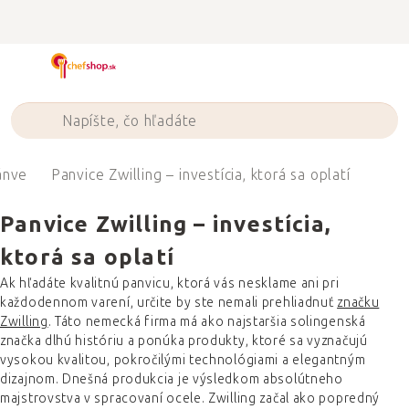
Prejsť
na
obsah
ánve
Panvice Zwilling – investícia, ktorá sa oplatí
Panvice Zwilling – investícia,
ktorá sa oplatí
Ak hľadáte kvalitnú panvicu, ktorá vás nesklame ani pri
každodennom varení, určite by ste nemali prehliadnuť
značku
Zwilling
. Táto nemecká firma má ako najstaršia solingenská
značka dlhú históriu a ponúka produkty, ktoré sa vyznačujú
vysokou kvalitou, pokročilými technológiami a elegantným
dizajnom. Dnešná produkcia je výsledkom absolútneho
majstrovstva v spracovaní ocele. Zwilling začal ako popredný