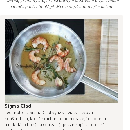
Zwilling je známy svojim inovatívnym prístupom a využívaním
pokročilých technológií. Medzi najvýznamnejšie patria:
Sigma Clad
Technológia Sigma Clad využíva viacvrstvovú
konštrukciu, ktorá kombinuje nehrdzavejúcu oceľ a
hliník. Táto konštrukcia zaisťuje vynikajúcu tepelnú