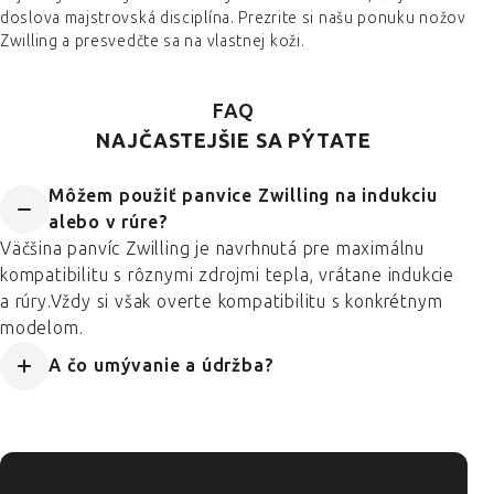
doslova majstrovská disciplína. Prezrite si našu ponuku nožov
Zwilling a presvedčte sa na vlastnej koži.
FAQ
NAJČASTEJŠIE SA PÝTATE
Môžem použiť panvice Zwilling na indukciu
alebo v rúre?
Väčšina panvíc Zwilling je navrhnutá pre maximálnu
kompatibilitu s rôznymi zdrojmi tepla, vrátane indukcie
a rúry.Vždy si však overte kompatibilitu s konkrétnym
modelom.
A čo umývanie a údržba?
ZÁPÄTIE