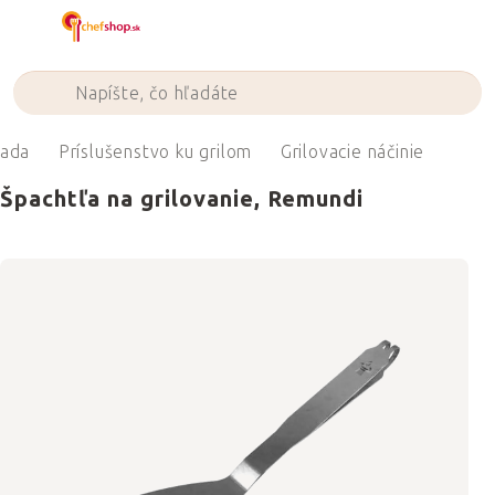
Prejsť
na
obsah
rada
Príslušenstvo ku grilom
Grilovacie náčinie
Špachtľa na grilovanie, Remundi