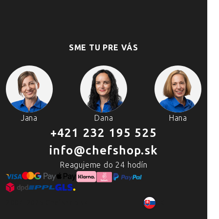
SME TU PRE VÁS
Jana
Dana
Hana
+421 232 195 525
info@chefshop.sk
Reagujeme do 24 hodín
2007–2025 Chefshop.sk
SK