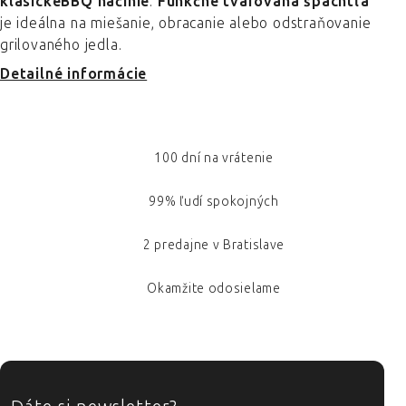
klasickéBBQ náčinie
.
Funkčne tvarovaná špachtľa
je ideálna na miešanie, obracanie alebo odstraňovanie
grilovaného jedla.
Detailné informácie
100 dní na vrátenie
99% ľudí spokojných
2 predajne v Bratislave
Okamžite odosielame
ZÁPÄTIE