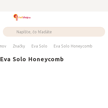
Prejsť
na
obsah
mov
Značky
Eva Solo
Eva Solo Honeycomb
Eva Solo Honeycomb