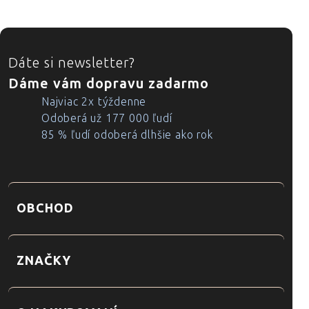
ZÁPÄTIE
Dáte si newsletter?
Dáme vám dopravu zadarmo
Najviac 2x týždenne
Odoberá už 177 000 ľudí
85 % ľudí odoberá dlhšie ako rok
OBCHOD
ZNAČKY