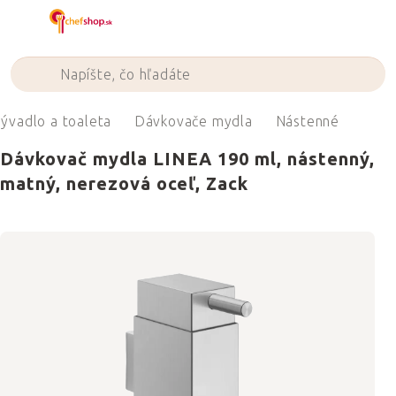
Prejsť
na
obsah
ývadlo a toaleta
Dávkovače mydla
Nástenné
Dávkovač mydla LINEA 190 ml, nástenný,
matný, nerezová oceľ, Zack