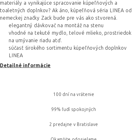
materiály a vynikajúce spracovanie kúpeľňových a
toaletných doplnkov? Ak áno, kúpeľňová séria LINEA od
nemeckej značky Zack bude pre vás ako stvorená.
elegantný dávkovač na montáž na stenu
vhodné na tekuté mydlo, telové mlieko, prostriedok
na umývanie riadu atď.
súčasť širokého sortimentu kúpeľňových doplnkov
LINEA
Detailné informácie
100 dní na vrátenie
99% ľudí spokojných
2 predajne v Bratislave
Okamžite odosielame