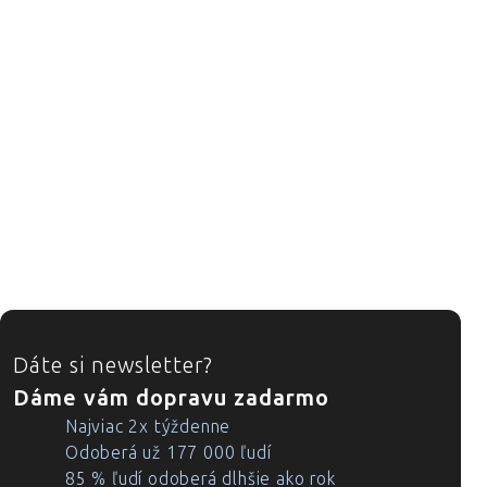
ZÁPÄTIE
Dáte si newsletter?
Dáme vám dopravu zadarmo
Najviac 2x týždenne
Odoberá už 177 000 ľudí
85 % ľudí odoberá dlhšie ako rok