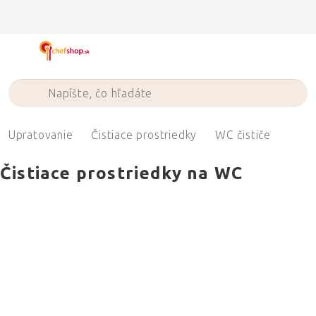
Prejsť
na
obsah
Upratovanie
Čistiace prostriedky
WC čističe
Čistiace prostriedky na WC