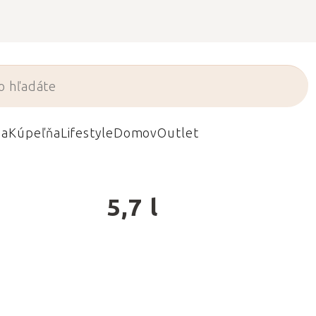
da
Kúpeľňa
Lifestyle
Domov
Outlet
5,7 l