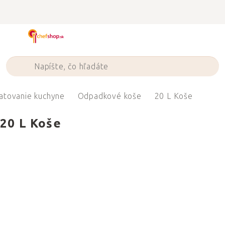
Prejsť
na
obsah
atovanie kuchyne
Odpadkové koše
20 L Koše
20 L Koše