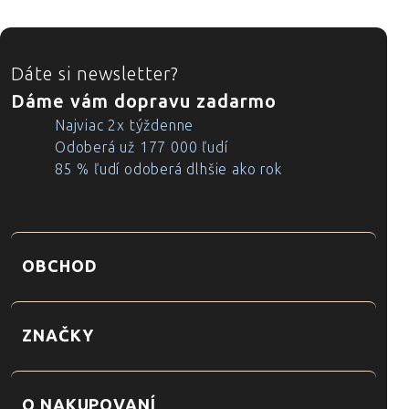
ZÁPÄTIE
Dáte si newsletter?
Dáme vám dopravu zadarmo
Najviac 2x týždenne
Odoberá už 177 000 ľudí
85 % ľudí odoberá dlhšie ako rok
OBCHOD
ZNAČKY
O NAKUPOVANÍ