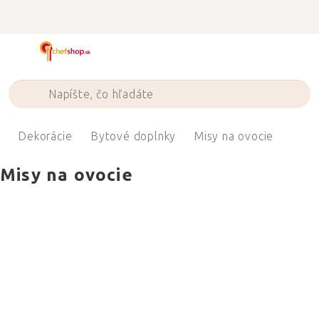
Prejsť
na
obsah
Dekorácie
Bytové doplnky
Misy na ovocie
Misy na ovocie