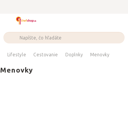
Prejsť
na
obsah
Lifestyle
Cestovanie
Doplnky
Menovky
Menovky