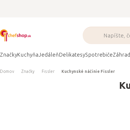
Prejsť
na
obsah
Značky
Kuchyňa
Jedáleň
Delikatesy
Spotrebiče
Záhra
Domov
Značky
Fissler
Kuchynské náčinie Fissler
Ku