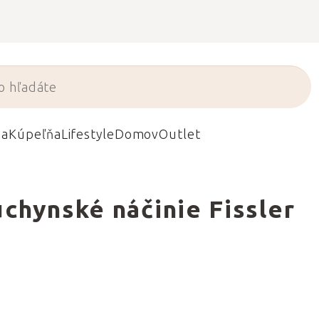
da
Kúpeľňa
Lifestyle
Domov
Outlet
chynské náčinie Fissler