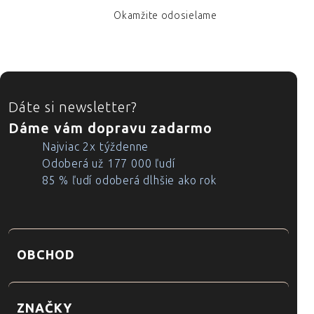
Okamžite odosielame
ZÁPÄTIE
Dáte si newsletter?
Dáme vám dopravu zadarmo
Najviac 2x týždenne
Odoberá už 177 000 ľudí
85 % ľudí odoberá dlhšie ako rok
OBCHOD
ZNAČKY