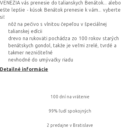
VENEZIA vás prenesie do talianskych Benátok... alebo
ešte lepšie - kúsok Benátok prenesie k vám... vyberte
si!
nôž na pečivo s vlnitou čepeľou v špeciálnej
talianskej edícii
drevo na rukoväti pochádza zo 100 rokov starých
benátskych gondol, takže je veľmi zrelé, tvrdé a
takmer nezničiteľné
nevhodné do umývačky riadu
Detailné informácie
100 dní na vrátenie
99% ľudí spokojných
2 predajne v Bratislave