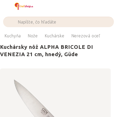
Prejsť
na
obsah
Kuchyňa
Nože
Kuchárske
Nerezová oceľ
Kuchársky nôž ALPHA BRICOLE DI
VENEZIA 21 cm, hnedý, Güde