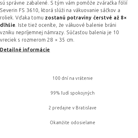
sú správne zabalené. S tým vám pomôže zváračka fólií
Severin FS 3610, ktorá slúži na vákuovanie sáčkov a
roliek. Vďaka tomu
zostanú potraviny čerstvé až 8×
dlhšie
. Iste tiež oceníte, že vákuové balenie bráni
vzniku nepríjemnej námrazy. Súčasťou balenia je 10
vreciek s rozmerom 28 × 35 cm.
Detailné informácie
100 dní na vrátenie
99% ľudí spokojných
2 predajne v Bratislave
Okamžite odosielame