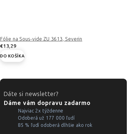
Fólie na Sous-vide ZU 3613, Severin
€13,29
DO KOŠÍKA
ZÁPÄTIE
Dáte si newsletter?
Dáme vám dopravu zadarmo
Najviac 2x týždenne
Odoberá už 177 000 ľudí
85 % ľudí odoberá dlhšie ako rok