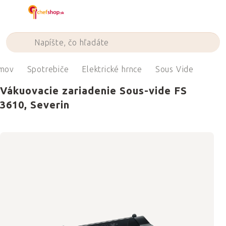
Prejsť
na
obsah
mov
Spotrebiče
Elektrické hrnce
Sous Vide
Vákuovacie zariadenie Sous-vide FS
3610, Severin