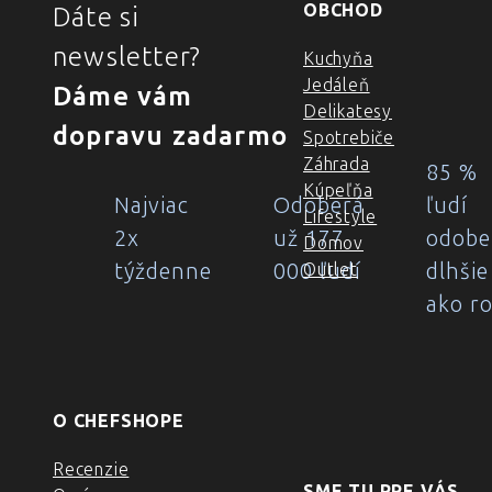
OBCHOD
Dáte si
newsletter?
Kuchyňa
Jedáleň
Dáme vám
Delikatesy
dopravu zadarmo
Spotrebiče
Záhrada
85 %
Kúpeľňa
Najviac
Odoberá
ľudí
Lifestyle
2x
už 177
odobe
Domov
týždenne
000 ľudí
dlhšie
Outlet
ako r
O CHEFSHOPE
Recenzie
SME TU PRE VÁS