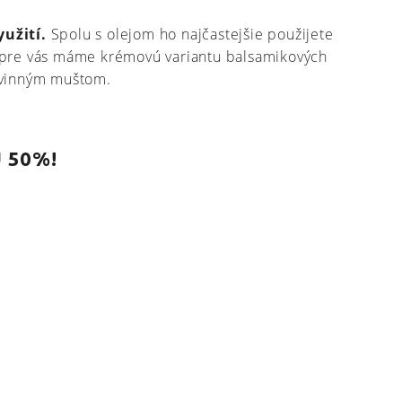
užití.
Spolu s olejom ho najčastejšie použijete
 pre vás máme krémovú variantu balsamikových
 vinným muštom.
 50%!