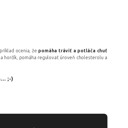
príklad ocenia, že
pomáha tráviť a potláča chuť
r a horčík, pomáha regulovať úroveň cholesterolu a
. ;-)