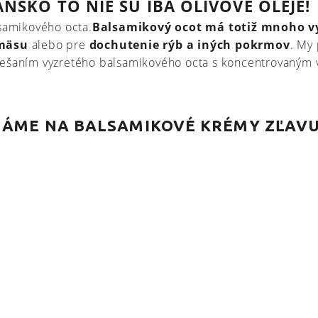
ANSKO TO NIE SÚ IBA OLIVOVÉ OLEJE!
lsamikového octa.
Balsamikový ocot má totiž mnoho vy
 mäsu
alebo pre
dochutenie rýb a iných pokrmov
. My
miešaním vyzretého balsamikového octa s koncentrovaným
MÁME NA BALSAMIKOVÉ KRÉMY ZĽAVU