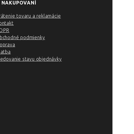
 NAKUPOVANÍ
rátenie tovaru a reklamácie
ontakt
DPR
bchodné podmienky
oprava
latba
ledovanie stavu objednávky