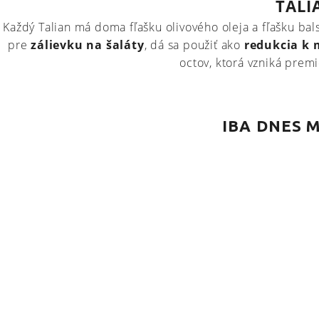
TALI
Každý Talian má doma fľašku olivového oleja a fľašku ba
pre
zálievku na šaláty
, dá sa použiť ako
redukcia k
octov, ktorá vzniká pre
IBA DNES 