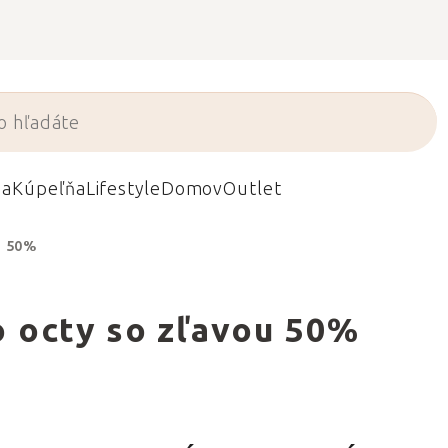
da
Kúpeľňa
Lifestyle
Domov
Outlet
u 50%
 octy so zľavou 50%