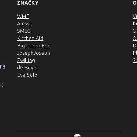
ZNAČKY
O
WMF
V
Alessi
K
SMEG
G
Kitchen Aid
O
Big Green Egg
D
JosephJoseph
P
Zwilling
S
rá
de Buyer
Eva Solo
ok