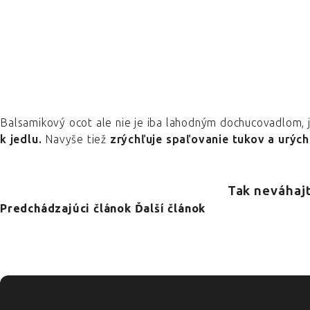
Balsamikový ocot ale nie je iba lahodným dochucovadlom, 
k jedlu.
Navyše tiež
zrýchľuje spaľovanie tukov a urých
Tak neváhajt
Predchádzajúci článok
Ďalší článok
ZÁPÄTIE