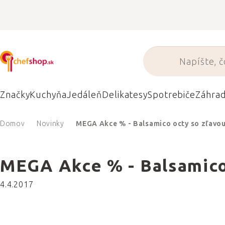
Prejsť
na
obsah
Značky
Kuchyňa
Jedáleň
Delikatesy
Spotrebiče
Záhra
Domov
Novinky
MEGA Akce % - Balsamico octy so zľavo
MEGA Akce % - Balsamico
4.4.2017