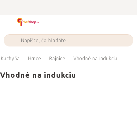
Prejsť
na
obsah
Kuchyňa
Hrnce
Rajnice
Vhodné na indukciu
Vhodné na indukciu