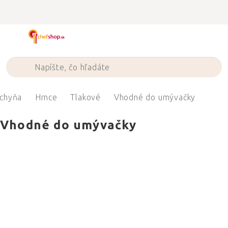
Prejsť
na
obsah
chyňa
Hrnce
Tlakové
Vhodné do umývačky
Vhodné do umývačky