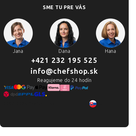
SME TU PRE VÁS
Jana
Dana
Hana
+421 232 195 525
info@chefshop.sk
Reagujeme do 24 hodín
2007–2025 Chefshop.sk
SK