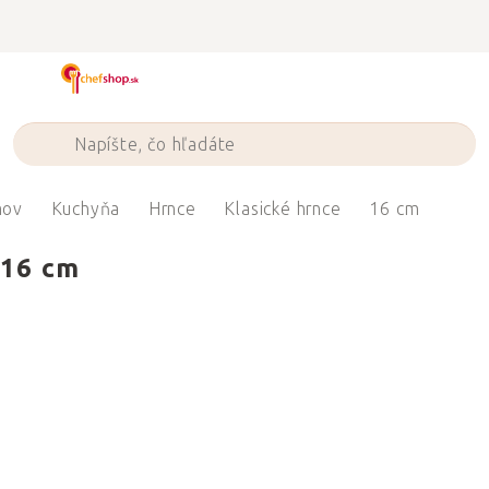
Prejsť
na
obsah
ov
Kuchyňa
Hrnce
Klasické hrnce
16 cm
16 cm